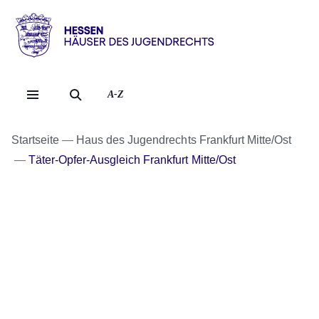
Direkt zum Kopf der Se
Direkt zum Inhalt
Direkt zum Fuß der Sei
Hessen
-
Häuser
A-Z
des
Jugendrechts
Startseite
Haus des Jugendrechts Frankfurt Mitte/Ost
Täter-Opfer-Ausgleich Frankfurt Mitte/Ost