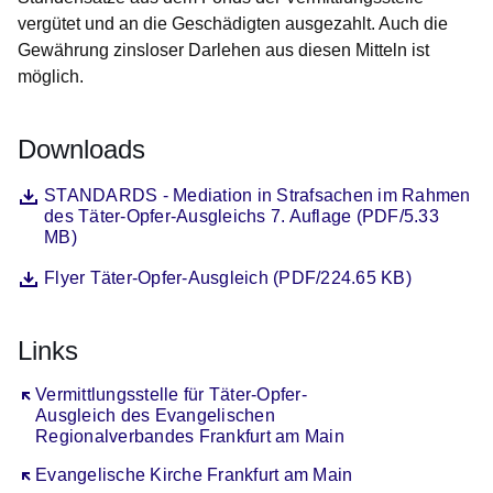
vergütet und an die Geschädigten ausgezahlt. Auch die
Gewährung zinsloser Darlehen aus diesen Mitteln ist
möglich.
Downloads
Datei
Öffnet sich in einem neuen Fenster
STANDARDS - Mediation in Strafsachen im Rahmen
des Täter-Opfer-Ausgleichs 7. Auflage (PDF/5.33
MB)
Datei
Öffnet sich in einem neuen Fenster
Flyer Täter-Opfer-Ausgleich (PDF/224.65 KB)
Links
Öffnet sich in einem neuen Fenster
Vermittlungsstelle für Täter-Opfer-
Ausgleich des Evangelischen
Regionalverbandes Frankfurt am Main
Öffnet sich in einem neuen Fenster
Evangelische Kirche Frankfurt am Main