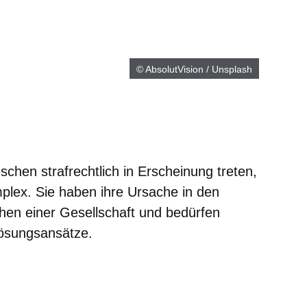
© AbsolutVision / Unsplash
hen strafrechtlich in Erscheinung treten,
mplex. Sie haben ihre Ursache in den
hen einer Gesellschaft und bedürfen
Lösungsansätze.
er
Fenster
euen Fenster
em neuen Fenster