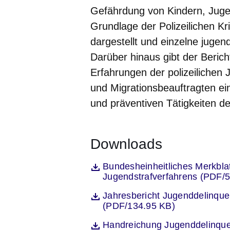
Gefährdung von Kindern, Jug
Grundlage der Polizeilichen Kr
dargestellt und einzelne jugen
Darüber hinaus gibt der Beric
Erfahrungen der polizeilichen
und Migrationsbeauftragten ein
und präventiven Tätigkeiten der
Downloads
Öffnet sich in einem neuen Fenst
Bundesheinheitliches Merkblat
Datei
Jugendstrafverfahrens (PDF/
Öffnet sich in einem neuen Fenst
Jahresbericht Jugenddelinqu
Datei
(PDF/134.95 KB)
Öffnet sich in einem neuen Fenst
Handreichung Jugenddelinqu
Datei