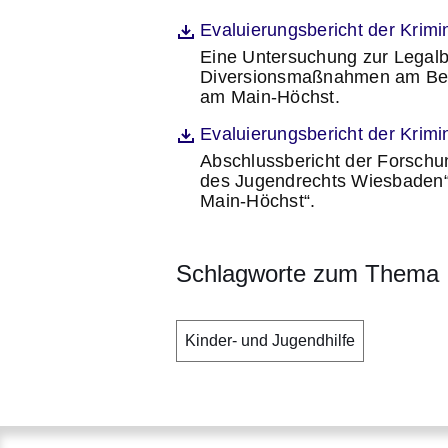
Öffnet sich in einem neuen Fenst
Evaluierungsbericht der Krimi
Datei
Eine Untersuchung zur Legalb
Beschreibung
Diversionsmaßnahmen am Beis
am Main-Höchst.
Öffnet sich in einem neuen Fenst
Evaluierungsbericht der Krimi
Datei
Abschlussbericht der Forschu
Beschreibung
des Jugendrechts Wiesbaden“
Main-Höchst“.
Schlagworte zum Thema
Kinder- und Jugendhilfe