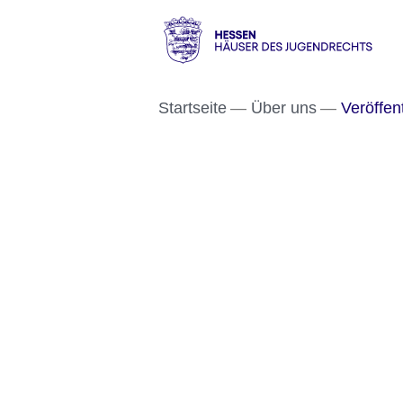
Direkt zum Kopf der S
Direkt zum Inhalt
Direkt zum Fuß der Se
Hessen
-
Startseite
Über uns
Veröffen
Häuser
des
Jugendrechts