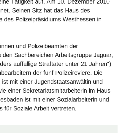
ine Tätigkeit auf. Am 10. Dezember 2010
ffnet. Seinen Sitz hat das Haus des
 des Polizeipräsidiums Westhessen in
mtinnen und Polizeibeamten der
s den Sachbereichen Arbeitsgruppe Jaguar,
nders
a
uffällige
S
traftäter
u
nter
21
Jahren“)
earbeitern der fünf Polizeireviere. Die
ist mit einer Jugendstaatsanwältin und
e einer Sekretariatsmitarbeiterin im Haus
esbaden ist mit einer Sozialarbeiterin und
 für Soziale Arbeit vertreten.