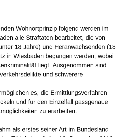
er
Fenster
euen Fenster
em neuen Fenster
enden Wohnortprinzip folgend werden im
en alle Straftaten bearbeitet, die von
s unter 18 Jahre) und Heranwachsenden (18
sitz in Wiesbaden begangen werden, wobei
enkriminalität liegt. Ausgenommen sind
 Verkehrsdelikte und schwerere
öglichen es, die Ermittlungsverfahren
ickeln und für den Einzelfall passgenaue
möglichkeiten zu erarbeiten.
hm als erstes seiner Art im Bundesland