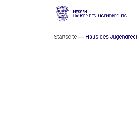
Direkt zum Kopf der S
Direkt zum Inhalt
Direkt zum Fuß der Se
Hessen
-
Startseite
Haus des Jugendrec
Häuser
des
Jugendrechts