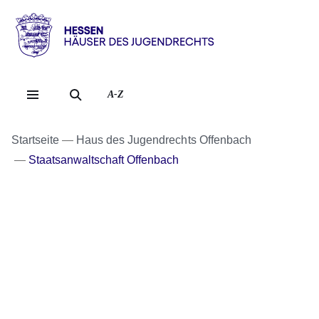
Direkt zum Kopf der Se
Direkt zum Inhalt
Direkt zum Fuß der Sei
Hessen
-
Häuser
A-Z
des
Jugendrechts
Startseite
Haus des Jugendrechts Offenbach
Staatsanwaltschaft Offenbach