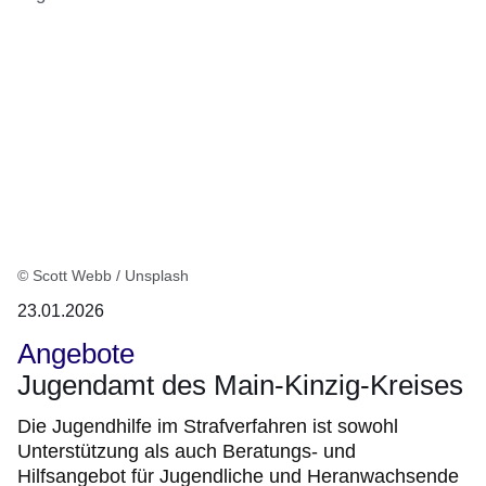
:9
Ergebnisse:Ergebnisse
1
bis
8
auf
Seite
1
© Scott Webb / Unsplash
23.01.2026
Angebote
Jugendamt des Main-Kinzig-Kreises
Die Jugendhilfe im Strafverfahren ist sowohl
Unterstützung als auch Beratungs- und
Hilfsangebot für Jugendliche und Heranwachsende