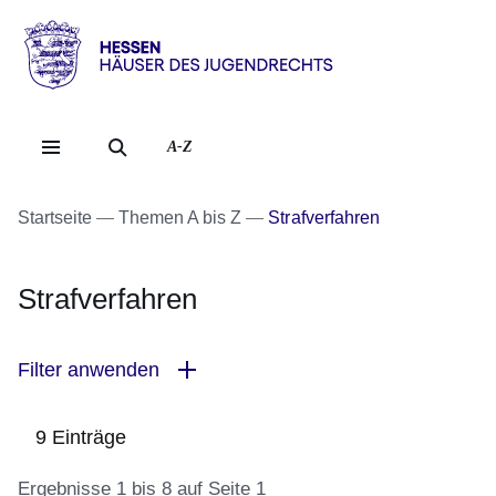
Direkt zum Kopf der Se
Direkt zum Inhalt
Direkt zum Fuß der Sei
Hessen
-
Häuser
A-Z
des
Jugendrechts
Startseite
Themen A bis Z
Strafverfahren
Strafverfahren
Filter anwenden
9 Einträge
Ergebnisse 1 bis 8 auf Seite 1